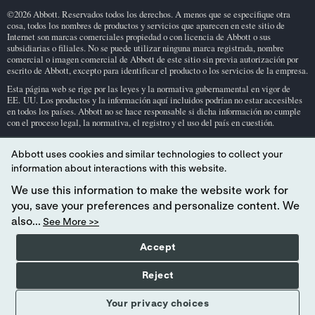
©2026 Abbott. Reservados todos los derechos. A menos que se especifique otra
cosa, todos los nombres de productos y servicios que aparecen en este sitio de
Internet son marcas comerciales propiedad o con licencia de Abbott o sus
subsidiarias o filiales. No se puede utilizar ninguna marca registrada, nombre
comercial o imagen comercial de Abbott de este sitio sin previa autorización por
escrito de Abbott, excepto para identificar el producto o los servicios de la empresa.
Esta página web se rige por las leyes y la normativa gubernamental en vigor de
EE. UU. Los productos y la información aquí incluidos podrían no estar accesibles
en todos los países. Abbott no se hace responsable si dicha información no cumple
con el proceso legal, la normativa, el registro y el uso del país en cuestión.
El uso de esta página web y la información contenida en la misma están sujetos a
nuestros
Términos y condiciones del sitio web
y a nuestra
Política de privacida
Abbott uses cookies and similar technologies to collect your
d
. Las fotografías mostradas se incluyen únicamente con fines ilustrativos. Las
information about interactions with this website.
personas que aparecen en esas fotografías son modelos.
Declaración del RGPD
.
We use this information to make the website work for
No todos los productos están disponibles en todas las regiones. Consulte a su
you, save your preferences and personalize content. We
representante local la disponibilidad en mercados específicos. Para uso exclusivo
en diagnósticos
in vitro
. Para obtener información sobre el cartucho de prueba
i-
also...
See More >>
STAT
y el uso previsto, consulte las páginas de los productos individuales o los
datos sobre el cartucho (información de cartuchos y pruebas/instrucciones de uso)
Accept
en el área de soporte de
i-STAT
.
Abbott - Líder en diagnóstico inmediato
Reject
Your privacy choices