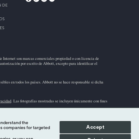
N DE
OS
ES
de Internet son marcas comerciales propiedad o con licencia de
autorización por escrito de Abbott, excepto para identificar el
sibles en todos los países. Abbott no se hace responsable si dicha
ivacidad
. Las fotografías mostradas se incluyen únicamente con fines
sivo en diagnósticos
in vitro
. Para obtener información sobre el
uebas/instrucciones de uso) en el área de soporte de
i-STAT
.
Accept