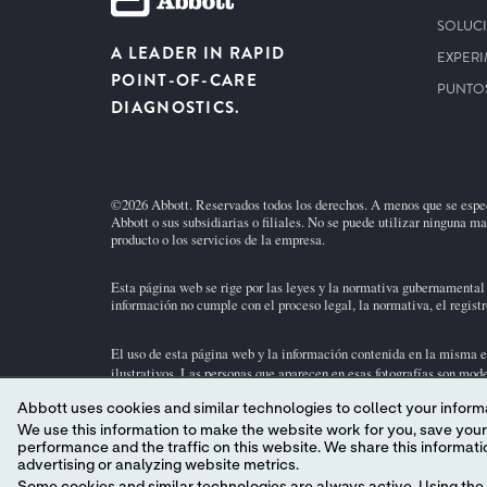
SOLUC
A LEADER IN RAPID
EXPERI
POINT-OF-CARE
PUNTOS
DIAGNOSTICS.
©2026 Abbott. Reservados todos los derechos. A menos que se especi
Abbott o sus subsidiarias o filiales. No se puede utilizar ninguna m
producto o los servicios de la empresa.
Esta página web se rige por las leyes y la normativa gubernamental 
información no cumple con el proceso legal, la normativa, el registro
El uso de esta página web y la información contenida en la misma e
ilustrativos. Las personas que aparecen en esas fotografías son mod
Abbott uses cookies and similar technologies to collect your informa
No todos los productos están disponibles en todas las regiones. Con
We use this information to make the website work for you, save your preferences and personalize
cartucho de prueba
i-STAT
y el uso previsto, consulte las páginas d
performance and the traffic on this website. We share this information with social media companies, advertising companies and/or analytics companies for targeted
advertising or analyzing website metrics.