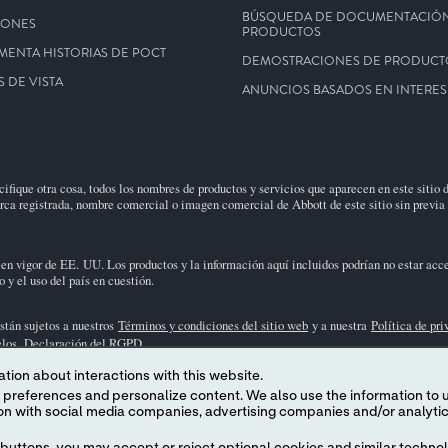
BÚSQUEDA DE DOCUMENTACIÓ
IONES
PRODUCTOS
MENTA HISTORIAS DE POCT
DEMOSTRACIONES DE PRODUCT
 DE VISTA
ANUNCIOS BASADOS EN INTERES
fique otra cosa, todos los nombres de productos y servicios que aparecen en este sitio 
arca registrada, nombre comercial o imagen comercial de Abbott de este sitio sin previa 
en vigor de EE. UU. Los productos y la información aquí incluidos podrían no estar acce
 y el uso del país en cuestión.
stán sujetos a nuestros
Términos y condiciones del sitio web
y a nuestra
Política de pr
elos.
Declaración del RGPD
.
tion about interactions with this website.
sulte a su representante local la disponibilidad en mercados específicos. Para uso exclu
 content. We also use the information to understand the
e los productos individuales o los datos sobre el cartucho (información de cartuchos y pr