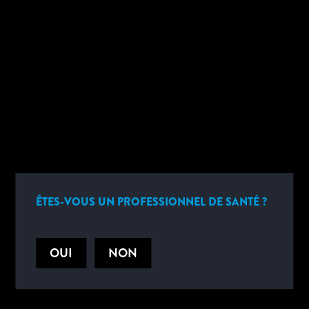
*
CONFIRM NEW PASSWORD
SUBMIT
ÊTES-VOUS UN PROFESSIONNEL DE SANTÉ ?
RESTEZ INFORMÉ
Inscrivez-vous pour obtenir des mises à jour utiles de la part
d'Abbott.
OUI
NON
CLIQUEZ ICI POUR VOUS INSCRIRE