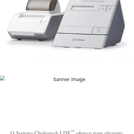
™
O Sistema Cholestech LDX
oferece teste eficiente