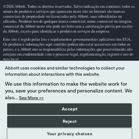
©2026 Abbott. Todos os direitos reservados. Salvo indicação em contrário, todos os
nomes de produtos e serviços que aparecem neste site na Internet são marcas
comerciais de propriedade ou licenciadas pela Abbott, suas subsidiárias ou
afiliadas. Nenhum uso de qualquer marca comercial, nome comercial ou imagem
comercial da Abbott neste site pode ser feito sem a autorização prévia por escrito
da Abbott, exceto para identificar o produto ou serviços da empresa.
Este site é regido pelas leis e regulamentos governamentais aplicáveis dos EUA.
Os produtos e informações aqui contidos podem não estar acessíveis em todos os
países, e a Abbott não se responsabiliza pelas informações que possivelmente não
estejam em conformidade com o processo legal, regulamentação, registro e uso do
país local.
O uso deste site e das informações aqui contidas está sujeito a nossos
Termos e Con
Abbott uses cookies and similar technologies to collect your
dições do Site
e
Política de Privacidade
. As fotos exibidas são apenas para fins
information about interactions with this website.
ilustrativos. As pessoas representadas nessas fotos são modelos.
Declaração GDPR
.
We use this information to make the website work for
Nem todos os produtos estão disponíveis em todas as regiões. Consulte seu
you, save your preferences and personalize content. We
representante local para verificar a disponibilidade em mercados específicos.
Somente para uso em diagnóstico
in vitro
. Para obter informações sobre o cartucho
also...
See More >>
de teste
i-STAT
e o uso pretendido, consulte as páginas individuais do produto ou as
informações do cartucho (informações de teste e cartucho/instruções de uso) na área
Accept
de suporte do
i-STAT
.
Abbott – Líder em diagnósticos rápidos no ponto de atendimento
Reject
Your privacy choices