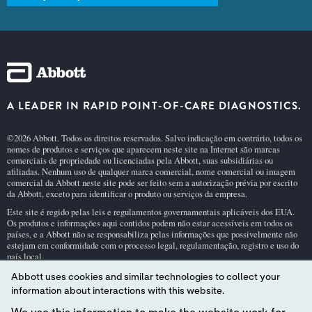
A LEADER IN RAPID POINT-OF-CARE DIAGNOSTICS.
©2026 Abbott. Todos os direitos reservados. Salvo indicação em contrário, todos os
nomes de produtos e serviços que aparecem neste site na Internet são marcas
comerciais de propriedade ou licenciadas pela Abbott, suas subsidiárias ou
afiliadas. Nenhum uso de qualquer marca comercial, nome comercial ou imagem
comercial da Abbott neste site pode ser feito sem a autorização prévia por escrito
da Abbott, exceto para identificar o produto ou serviços da empresa.
Este site é regido pelas leis e regulamentos governamentais aplicáveis dos EUA.
Os produtos e informações aqui contidos podem não estar acessíveis em todos os
países, e a Abbott não se responsabiliza pelas informações que possivelmente não
estejam em conformidade com o processo legal, regulamentação, registro e uso do
país local.
O uso deste site e das informações aqui contidas está sujeito a nossos
Termos e Con
Abbott uses cookies and similar technologies to collect your
dições do Site
e
Política de Privacidade
. As fotos exibidas são apenas para fins
information about interactions with this website.
ilustrativos. As pessoas representadas nessas fotos são modelos.
Declaração GDPR
.