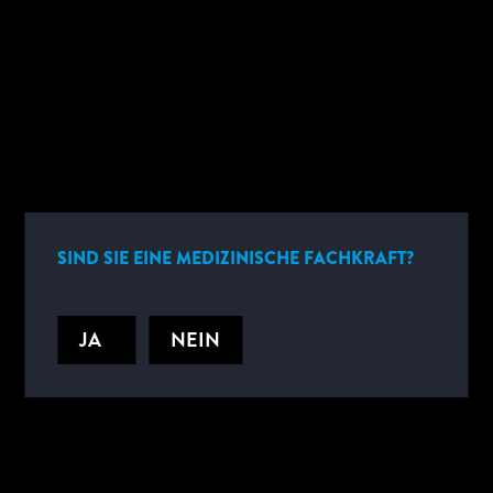
AFINION™ CRP
SIND SIE EINE MEDIZINISCHE FACHKRAFT?
JA
NEIN