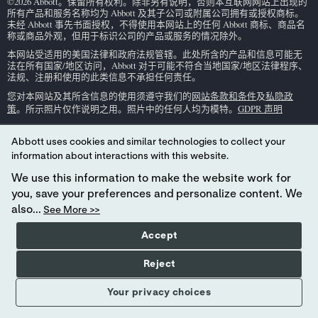
©2026 Abbott。保留所有权利。除非另有说明，否则本互联网网站上出现的
所有产品和服务名称均为 Abbott 及其子公司或附属公司拥有或授权商标。
未经 Abbott 事先书面授权，不得使用本网站上的任何 Abbott 商标、商品名
称或商品外观，但用于标识公司的产品或服务的情况除外。
本网站受适用的美国法律和政府法规管辖。此处所含的产品和信息可能无
法在所有国家/地区访问，Abbott 对于可能不符合当地国家/地区法律程序、
法规、注册和使用的此类信息不承担任何责任。
您对本网站及其所含信息的使用须遵守我们的
网站条款和条件
及
私隐政
策
。所示照片仅作说明之用。照片中的任何人均为模特。
GDPR 声明
并非所有产品在所有地区都有供货。请恰询您当地的代表，了解特定市场
的供货情况。仅用于
体外
诊断。有关
i-STAT
试剂盒信息和预期用途，请参
Abbott uses cookies and similar technologies to collect your
阅单独的产品页面或
i-STAT
支持区域中的试剂盒信息 (CTI/IFU)。
information about interactions with this website.
Abbott — 快速即时诊断领导品牌
We use this information to make the website work for
you, save your preferences and personalize content. We
also...
See More >>
Your Privacy Choices
Accept
Reject
Your privacy choices