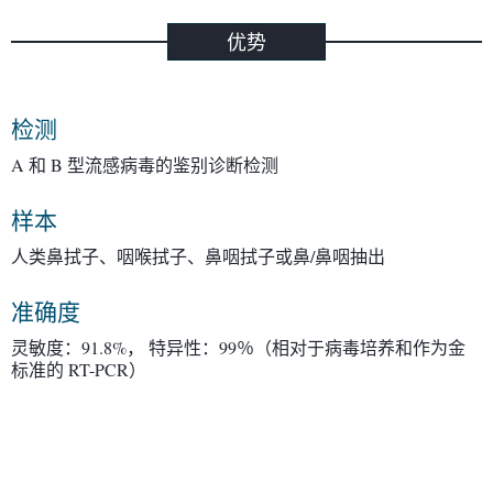
优势
检测
A 和 B 型流感病毒的鉴别诊断检测
样本
人类鼻拭子、咽喉拭子、鼻咽拭子或鼻/鼻咽抽出
准确度
灵敏度：91.8%， 特异性：99％（相对于病毒培养和作为金
标准的 RT-PCR）