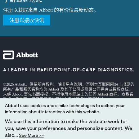
注册以获取来自 Abbott 的有价值最新动态。
注册以接收快讯
A LEADER IN RAPID POINT-OF-CARE DIAGNOSTICS.
©2026 Abbott。保留所有权利。除非另有说明，否则本互联网网站上出现的
所有产品和服务名称均为 Abbott 及其子公司或附属公司拥有或授权商标。
未经 Abbott 事先书面授权，不得使用本网站上的任何 Abbott 商标、商品名
称或商品外观，但用于标识公司的产品或服务的情况除外。
Abbott uses cookies and similar technologies to collect your
本网站受适用的美国法律和政府法规管辖。此处所含的产品和信息可能无
法在所有国家/地区访问，Abbott 对于可能不符合当地国家/地区法律程序、
information about interactions with this website.
法规、注册和使用的此类信息不承担任何责任。
We use this information to make the website work for
您对本网站及其所含信息的使用须遵守我们的
网站条款和条件
及
私隐政
you, save your preferences and personalize content. We
策
。所示照片仅作说明之用。照片中的任何人均为模特。
GDPR 声明
also...
See More >>