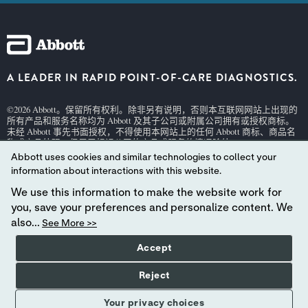
A LEADER IN RAPID POINT-OF-CARE DIAGNOSTICS.
©2026 Abbott。保留所有权利。除非另有说明，否则本互联网网站上出现的
所有产品和服务名称均为 Abbott 及其子公司或附属公司拥有或授权商标。
未经 Abbott 事先书面授权，不得使用本网站上的任何 Abbott 商标、商品名
称或商品外观，但用于标识公司的产品或服务的情况除外。
Abbott uses cookies and similar technologies to collect your
本网站受适用的美国法律和政府法规管辖。此处所含的产品和信息可能无
法在所有国家/地区访问，Abbott 对于可能不符合当地国家/地区法律程序、
information about interactions with this website.
法规、注册和使用的此类信息不承担任何责任。
We use this information to make the website work for
您对本网站及其所含信息的使用须遵守我们的
网站条款和条件
及
私隐政
you, save your preferences and personalize content. We
策
。所示照片仅作说明之用。照片中的任何人均为模特。
GDPR 声明
also...
See More >>
并非所有产品在所有地区都有供货。请恰询您当地的代表，了解特定市场
的供货情况。仅用于
体外
诊断。有关
i-STAT
试剂盒信息和预期用途，请参
Accept
阅单独的产品页面或
i-STAT
支持区域中的试剂盒信息 (CTI/IFU)。
Abbott — 快速即时诊断领导品牌
Reject
Your privacy choices