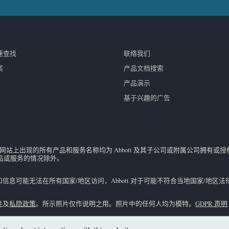
速查找
联络我们
案
产品文档搜索
产品演示
基于兴趣的广告
联网网站上出现的所有产品和服务名称均为 Abbott 及其子公司或附属公司拥有或授
产品或服务的情况除外。
息可能无法在所有国家/地区访问，Abbott 对于可能不符合当地国家/地
件
及
私隐政策
。所示照片仅作说明之用。照片中的任何人均为模特。
GDPR 声明
了解特定市场的供货情况。仅用于
体外
诊断。有关
i-STAT
试剂盒信息和预期用