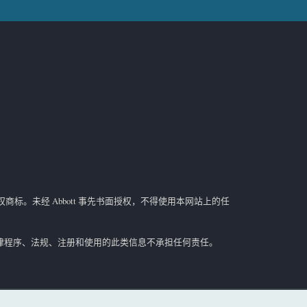
权商标。未经 Abbott 事先书面授权，不得使用本网站上的任
区法律程序、法规、注册和使用的此类信息不承担任何责任。
途，请参阅单独的产品页面或
i-STAT
支持区域中的试剂盒信息