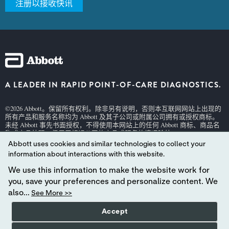
注册以接收快讯
A LEADER IN RAPID POINT-OF-CARE DIAGNOSTICS.
©2026 Abbott。保留所有权利。除非另有说明，否则本互联网网站上出现的
所有产品和服务名称均为 Abbott 及其子公司或附属公司拥有或授权商标。
未经 Abbott 事先书面授权，不得使用本网站上的任何 Abbott 商标、商品名
称或商品外观，但用于标识公司的产品或服务的情况除外。
Abbott uses cookies and similar technologies to collect your
本网站受适用的美国法律和政府法规管辖。此处所含的产品和信息可能无
法在所有国家/地区访问，Abbott 对于可能不符合当地国家/地区法律程序、
information about interactions with this website.
法规、注册和使用的此类信息不承担任何责任。
We use this information to make the website work for
您对本网站及其所含信息的使用须遵守我们的
网站条款和条件
及
私隐政
you, save your preferences and personalize content. We
策
。所示照片仅作说明之用。照片中的任何人均为模特。
GDPR 声明
also...
See More >>
并非所有产品在所有地区都有供货。请恰询您当地的代表，了解特定市场
的供货情况。仅用于
体外
诊断。有关
i-STAT
试剂盒信息和预期用途，请参
Accept
阅单独的产品页面或
i-STAT
支持区域中的试剂盒信息 (CTI/IFU)。