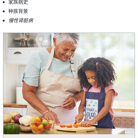
家族病史
种族背景
慢性肾脏病