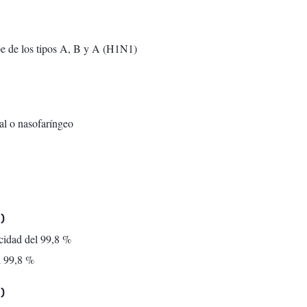
ipe de los tipos A, B y A (H1N1)
al o nasofaríngeo
)
cidad del 99,8 %
l 99,8 %
)