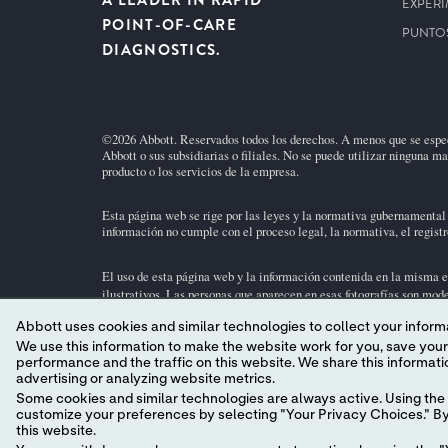
A LEADER IN RAPID
EXPERI
POINT-OF-CARE
PUNTOS
DIAGNOSTICS.
©2026 Abbott. Reservados todos los derechos. A menos que se especi
Abbott o sus subsidiarias o filiales. No se puede utilizar ninguna m
producto o los servicios de la empresa.
Esta página web se rige por las leyes y la normativa gubernamental 
información no cumple con el proceso legal, la normativa, el registro
El uso de esta página web y la información contenida en la misma e
ilustrativos. Las personas que aparecen en esas fotografías son mod
Abbott uses cookies and similar technologies to collect your informa
No todos los productos están disponibles en todas las regiones. Con
We use this information to make the website work for you, save your preferences and personalize
cartucho de prueba
i-STAT
y el uso previsto, consulte las páginas d
performance and the traffic on this website. We share this information with social media companies, advertising companies and/or analytics companies for targeted
advertising or analyzing website metrics.
Abbott - Líder en diagnóstico inmediato
Some cookies and similar technologies are always active. Using the 
customize your preferences by selecting "Your Privacy Choices." By 
this website.