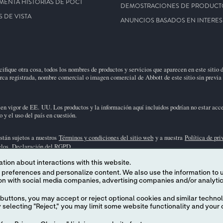
MENTA HISTORIAS DE POCT
DEMOSTRACIONES DE PRODUCT
 DE VISTA
ANUNCIOS BASADOS EN INTERES
fique otra cosa, todos los nombres de productos y servicios que aparecen en este sitio 
arca registrada, nombre comercial o imagen comercial de Abbott de este sitio sin previa 
en vigor de EE. UU. Los productos y la información aquí incluidos podrían no estar acce
 y el uso del país en cuestión.
stán sujetos a nuestros
Términos y condiciones del sitio web
y a nuestra
Política de pr
elos.
Declaración del RGPD
.
tion about interactions with this website.
sulte a su representante local la disponibilidad en mercados específicos. Para uso exclu
 content. We also use the information to understand the
e los productos individuales o los datos sobre el cartucho (información de cartuchos y pr
buttons, you may accept or reject optional cookies and similar technol
selecting "Reject," you may limit some website functionality and your 