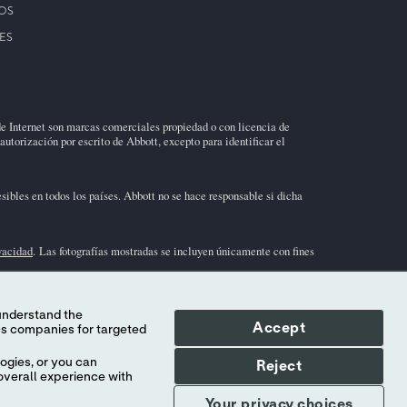
OS
ES
de Internet son marcas comerciales propiedad o con licencia de
autorización por escrito de Abbott, excepto para identificar el
sibles en todos los países. Abbott no se hace responsable si dicha
ivacidad
. Las fotografías mostradas se incluyen únicamente con fines
sivo en diagnósticos
in vitro
. Para obtener información sobre el
uebas/instrucciones de uso) en el área de soporte de
i-STAT
.
Accept
ogies, or you can
Reject
overall experience with
Your privacy choices