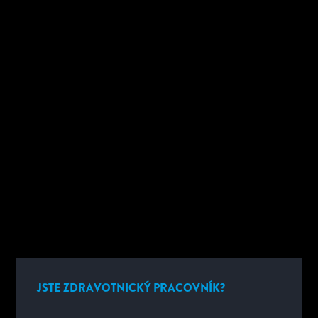
TECHNICKÁ PODPORA
Chcete -li získat telefonní kontakt na technickou podporu a otevírací
dobu, vyberte ze seznamu zemí.
VYBRANT ...
Your Privacy Choices
JSTE ZDRAVOTNICKÝ PRACOVNÍK?