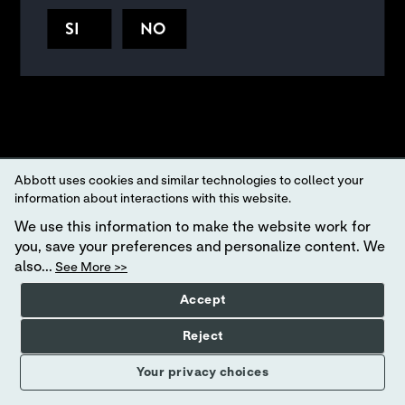
Iscrivendosi accetta che i suoi dati personali vengano utilizzati in
accordo con la nostra
Informativa sulla privacy
e con i nostri
Termi
SI
NO
ni e condizioni del sito web
.
Your Privacy Choices
Abbott uses cookies and similar technologies to collect your
information about interactions with this website.
We use this information to make the website work for
you, save your preferences and personalize content. We
also...
See More >>
Accept
Reject
Your privacy choices