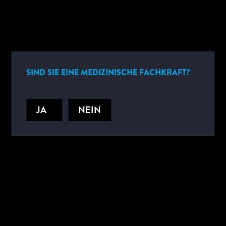
NycoCard™ READER II präzise, quantitative Ergebnisse in nur 3
Minuten, patientennah und zeitgerecht. Das Gerät ist
benutzerfreundlich, wartungsarm und ermöglicht serielle
Messungen.
SIND SIE EINE MEDIZINISCHE FACHKRAFT?
NÜTZLICHE DOKUMENTE
JA
NEIN
TECHNISCHE DATEN
NEUES VON ABBOTT
Melden Sie sich an, wenn Sie regelmäßig per E-Mail über