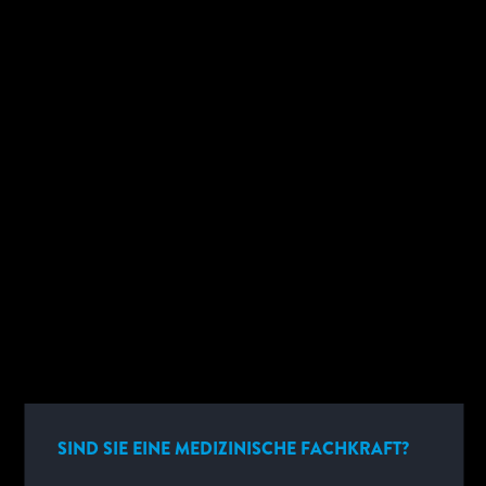
FILTERS
No Search Results Found.
SIND SIE EINE MEDIZINISCHE FACHKRAFT?