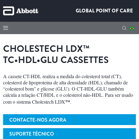
GLOBAL POINT OF CARE
CHOLESTECH LDX™
TC•HDL•GLU CASSETTES
A cassete CT-HDL realiza a medida do colesterol total (CT),
colesterol de lipoproteína de alta densidade (HDL), chamado de
“colesterol bom” e glicose (GLU). O CT-HDL-GLU também
calcula a relação CT/HDL e o colesterol não-HDL. Para ser usado
™
com o sistema Cholestech LDX
.
CONTACTE-NOS AGORA
SUPORTE TÉCNICO