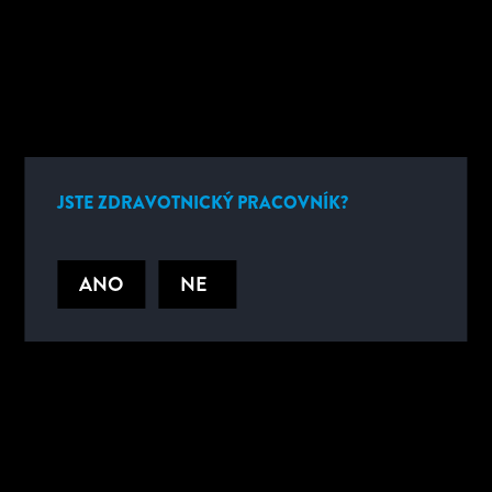
potřebujete. Můžete tak s jistotou poskytovat svým pacientům
konzultace.
UŽITEČNÉ DOKUMENTY
JSTE ZDRAVOTNICKÝ PRACOVNÍK?
UŽITEČNÉ MATERIÁLY
ANO
NE
SPECIFIKACE
SOUVISEJÍCÍ PRODUKTY