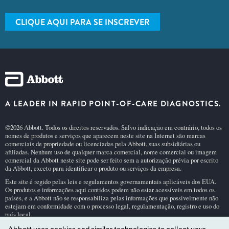
CLIQUE AQUI PARA SE INSCREVER
A LEADER IN RAPID POINT-OF-CARE DIAGNOSTICS.
©2026 Abbott. Todos os direitos reservados. Salvo indicação em contrário, todos os
nomes de produtos e serviços que aparecem neste site na Internet são marcas
comerciais de propriedade ou licenciadas pela Abbott, suas subsidiárias ou
afiliadas. Nenhum uso de qualquer marca comercial, nome comercial ou imagem
comercial da Abbott neste site pode ser feito sem a autorização prévia por escrito
da Abbott, exceto para identificar o produto ou serviços da empresa.
Este site é regido pelas leis e regulamentos governamentais aplicáveis dos EUA.
Os produtos e informações aqui contidos podem não estar acessíveis em todos os
países, e a Abbott não se responsabiliza pelas informações que possivelmente não
estejam em conformidade com o processo legal, regulamentação, registro e uso do
país local.
O uso deste site e das informações aqui contidas está sujeito a nossos
Termos e Con