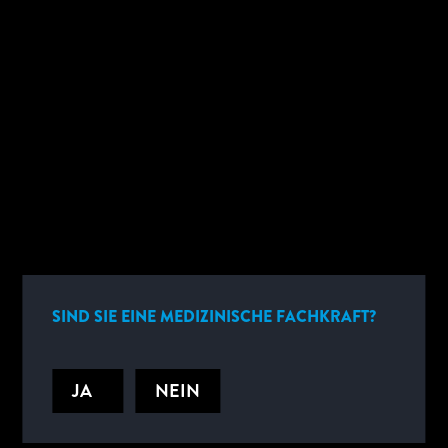
*
CONFIRM NEW PASSWORD
SUBMIT
NEUES VON ABBOTT
SIND SIE EINE MEDIZINISCHE FACHKRAFT?
Melden Sie sich an, wenn Sie regelmäßig per E-Mail über
Neuigkeiten informiert werden möchten.
JA
NEIN
ZUR ANMELDUNG