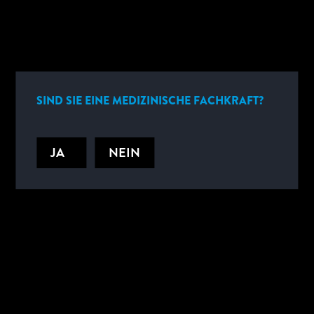
NycoCard™ READER II präzise, quantitative Ergebnisse in nur 3
Minuten, patientennah und zeitgerecht. Das Gerät ist
benutzerfreundlich, wartungsarm und ermöglicht serielle
Messungen.
SIND SIE EINE MEDIZINISCHE FACHKRAFT?
NÜTZLICHE DOKUMENTE
JA
NEIN
TECHNISCHE DATEN
NEUES VON ABBOTT
Melden Sie sich an, wenn Sie regelmäßig per E-Mail über