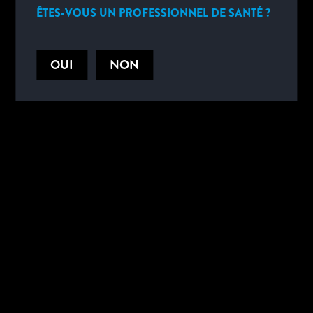
Peut être utilisé en association avec le test BinaxNOW™
Influenza
ÊTES-VOUS UN PROFESSIONNEL DE SANTÉ ?
A&B et cela, à partir du même échantillon patient
OUI
NON
DOCUMENTS UTILES
DOCUMENTS UTILES
CARACTÉRISTIQUES
TECHNIQUES
CODE PRODUIT