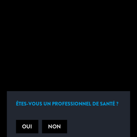
AFINION™ 2
Manuel d’installation et de formation Afinion™ 2
Programme interactif de formation à distance
ÊTES-VOUS UN PROFESSIONNEL DE SANTÉ ?
RESTEZ INFORMÉ
OUI
NON
Inscrivez-vous pour obtenir des mises à jour utiles de la part