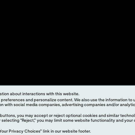
ASIAKASTARINOITA
K
NÄKÖKULMAT
TUOTE-ESITTELY
kaikki tässä verkkosivustossa olevat tuote- ja palvelunimet ovat Abbottin, sen tytäryh
lisuojaa ei saa käyttää ilman Abbottin kirjallista lupaa, paitsi yrityksen tuotteiden ta
iranomaismääritykset. Tässä mainittuja tuotteita ja tietoja ei välttämättä ole saatavill
en, rekisteröintitoimenpiteiden ja käyttötapojen mukaisia.
sivuston käyttöehtojen
ja
tietosuojakäytännön
. alaista. Valokuvat on tarkoitettu vain h
vuus tietyllä markkina-alueella paikalliselta edustajalta. Vain
in vitro
-diagnostiseen kä
tion about interactions with this website.
eella.
 content. We also use the information to understand the
buttons, you may accept or reject optional cookies and similar technol
selecting "Reject," you may limit some website functionality and your 
our Privacy Choices" link in our website footer.