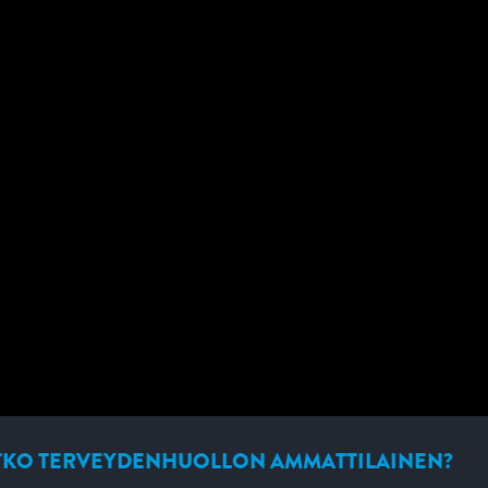
a, jotka auttavat arvioimaan potilaita, joilla epäillään lievää
toriolaatuisia tuloksia 15 minuutissa.
t
TKO TERVEYDENHUOLLON AMMATTILAINEN?
APUA TARJOAVAT ASIAKIRJAT