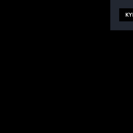
KY
HYÖDYLLISIÄ DOKUMENTT
MÄÄRITTELY/ SELOSTE
TUOTENUMERO