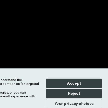
OHDENNETUT MAINOKSET
tiöiden tai sisaryhtiöiden omistamia tavaramerkkejä. Mitään
i palvelujen tunnistamiseen.
a kaikissa maissa, eikä Abbott vastaa millään tavalla tiedoista,
avainnollistamiseen. Valokuvissa esiintyvät henkilöt ovat
yttöön. Tietoja
i-STAT
-testikasetista ja sen käyttötarkoituksesta on
Accept
ogies, or you can
Reject
overall experience with
Your privacy choices