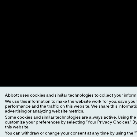
CARE DIAGNOSTICS.
©2026 Abbott. Kaikki oikeudet pidätetään. Jollei muutoin mainita, 
Abbottin tässä sivustossa olevaa tavaramerkkiä, kauppanimeä tai mal
Tätä verkkosivustoa säätelevät sovellettavat Yhdysvaltain lait ja v
jotka eivät ole paikallisen maan oikeudellisten prosessien, säädöst
Tämän verkkosivuston ja sen sisältämien tietojen käyttö on
verkko
malleja.
Yleistä tietosuoja-asetusta GDPR:ää koskeva lausunto
.
Kaikkia tuotteita ei ole saatavilla kaikilla alueilla. Tarkista saata
Abbott uses cookies and similar technologies to collect your informa
yksittäisten tuotteiden sivuilla tai kasettitiedoissa
i-STAT
-tuen alu
We use this information to make the website work for you, save your preferences and personalize
performance and the traffic on this website. We share this information with social media companies, advertising companies and/or analytics companies for targeted
Abbott – nopean vierihoitodiagnostiikan johtaja
advertising or analyzing website metrics.
Some cookies and similar technologies are always active. Using the 
customize your preferences by selecting "Your Privacy Choices." By 
this website.
You can withdraw or change your consent at any time by using the "Y