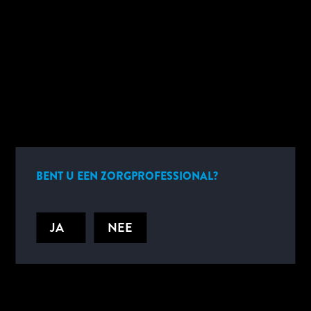
VIND UW OPLOSSING
BENT U EEN ZORGPROFESSIONAL?
KORT OVERZICHT
JA
NEE