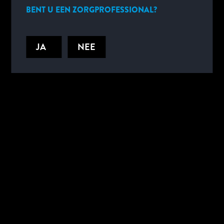
BENT U EEN ZORGPROFESSIONAL?
No Search Results Found.
JA
NEE
Laat 3 van 3 resultaten zien
BLIJF OP DE HOOGTE.
Meld u aan om belangrijke updates van Abbott te ontvangen.
KLIK HIER OM U AAN TE MELDEN