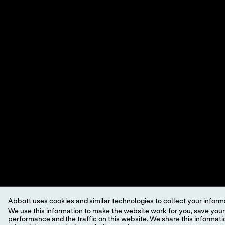
PRODU
OPLOS
A LEADER IN RAPID
POINT-OF-CARE
DIAGNOSTICS.
©2024 Abbott. All rights reserved. Unless otherwise specified, all p
trademark, trade name, or trade dress in this site may be made witho
This website is governed by applicable U.S. laws and governmental r
information which may not comply with local country legal process, 
Your use of this website and the information contained herein is sub
Abbott uses cookies and similar technologies to collect your informa
a model.
GDPR Statement
We use this information to make the website work for you, save your preferences and personalize
performance and the traffic on this website. We share this information with social media companies, advertising companies and/or analytics companies for targeted