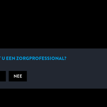
engue-infecties
ELISA voor de differentiatie tussen primaire en
aarheid
 U EEN ZORGPROFESSIONAL?
GEDETAILLEERDE INFORMATIE
NEE