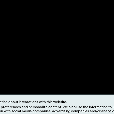
CTCATALOGUS
CONTACTFORMULIER
SINGEN
DOCUMENTATIE ZOEKEN
PRODUCTDEMO’S
INTEREST-BASED ADS
roduct and service names appearing in this Internet site are trademarks owned by or licens
ut the prior written authorization of Abbott, except to identify the product or services o
egulations. The products and information contained herewith may not be accessible in al
regulation, registration and usage.
ject to our
Website Terms and Conditions
and
Privacy Policy
. Photos displayed are for 
tion about interactions with this website.
 content. We also use the information to understand the