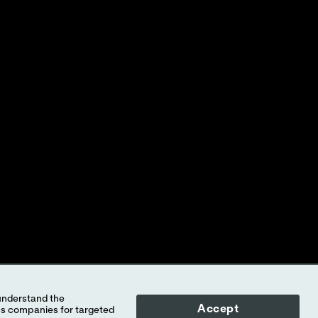
ed to Abbott, its subsidiaries or affiliates. No use of any Abbott
f the company.
l countries, and Abbott takes no responsibility for such
illustrative purposes only. Any person depicted in such photographs is
Accept