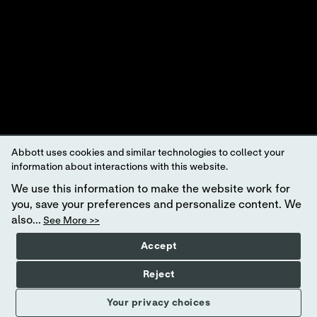
©2025 Abbott. 不許複製・禁無断転載。特に記載がない限り、当インター
ネットサイトに表示されるすべての製品名およびサービス名は、Abbott、
その子会社または関連会社が所有またはライセンスを取得している商標
です。会社の製品またはサービスを特定する場合を除き、Abbottの事前の
書面による許可なしに、このサイトでAbbottの商標、商号、またはデザイ
ンを使用することは許可されていません。
当ウェブサイトは、米国の適用法および政府の規制に準拠しています。
本書に記載されている製品および情報については、すべての国からアク
セスできるとは限らず、現地国の法的手続き、規制、登録、および使用
法に適合しない可能性がある情報について、Abbottは一切の責任を負いま
せん。
当ウェブサイトとそこに記載された情報の使用は、
ウェブサイトの利用
Abbott uses cookies and similar technologies to collect your
条件
および
プライバシーポリシー
によって規定されます。表示される写
information about interactions with this website.
真は説明を目的としたものです。写真に写っている人物はモデルです。
G
DPRステートメント
We use this information to make the website work for
you, save your preferences and personalize content. We
地域によっては、一部の製品をご利用になれません。特定の市場での製
品の供給状況については、各地域の担当者にご確認ください。
体外
診断
also...
See More >>
用としてのみ使用可能です。
i-STAT
テストカートリッジの情報および使
用目的につきましては、各製品のページまたは
i-STAT
サポートエリアの
Accept
カートリッジの情報（CTI/IFU）を参照してください。
Abbott - A leader in Rapid Point-of-Care Diagnostics
Reject
Your privacy choices