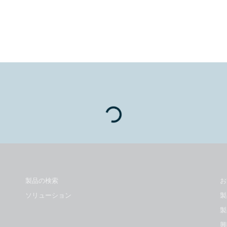
Loading...
製品の検索
お
ソリューション
製
製
興