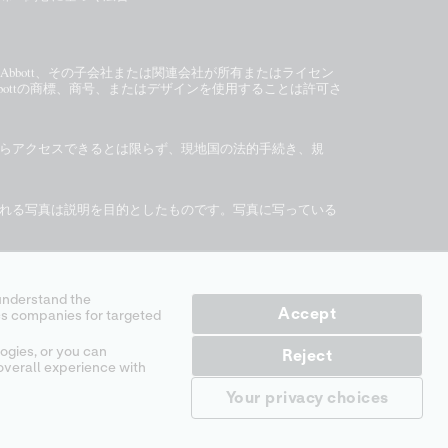
、Abbott、その子会社または関連会社が所有またはライセン
bottの商標、商号、またはデザインを使用することは許可さ
らアクセスできるとは限らず、現地国の法的手続き、規
れる写真は説明を目的としたものです。写真に写っている
外
診断用としてのみ使用可能です。
i-STAT
テストカートリ
ください。
Accept
ogies, or you can
Reject
overall experience with
Your privacy choices