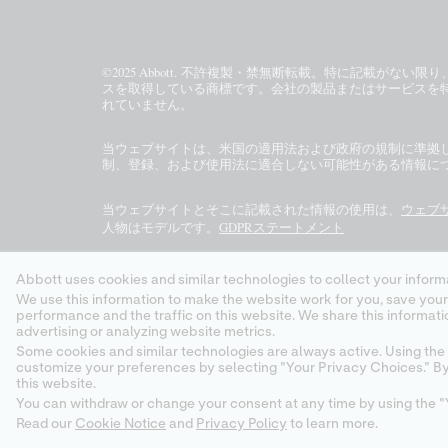
©2025 Abbott. 不許複製・禁無断転載。特に記載が
スを取得している商標です。会社の製品またはサービスを特定
れていません。
当ウェブサイトは、米国の適用法および政府の規制に準拠
制、登録、および使用法に適合しない可能性がある情報につい
当ウェブサイトとそこに記載された情報の使用は、
ウェブ
人物はモデルです。
GDPRステートメント
地域によっては、一部の製品をご利用になれません。特定
Abbott uses cookies and similar technologies to collect your informa
ッジの情報および使用目的につきましては、各製品のペー
We use this information to make the website work for you, save your preferences and personalize
performance and the traffic on this website. We share this information with social media companies, advertising companies and/or analytics companies for targeted
Abbott - A leader in Rapid Point-of-Care Diagnostics
advertising or analyzing website metrics.
Some cookies and similar technologies are always active. Using the 
customize your preferences by selecting "Your Privacy Choices." By 
this website.
You can withdraw or change your consent at any time by using the "Y
Read our
Cookie Notice
and
Privacy Policy
to learn more.
Your Privacy Choices